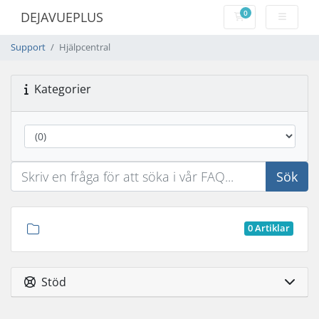
0
DEJAVUEPLUS
Kundvagn
Support
Hjälpcentral
Kategorier
Sök
0 Artiklar
Stöd